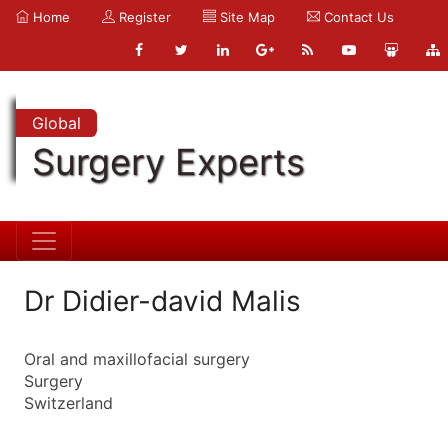
Home
Register
Site Map
Contact Us
Global
Surgery Experts
Dr Didier-david Malis
Oral and maxillofacial surgery
Surgery
Switzerland