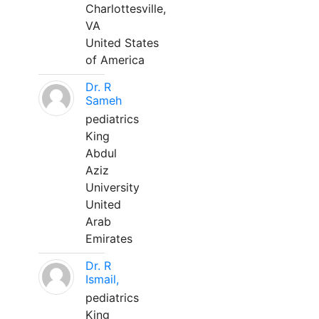
Charlottesville,
VA
United States
of America
Dr. R
Sameh
pediatrics
King
Abdul
Aziz
University
United
Arab
Emirates
Dr. R
Ismail,
pediatrics
King