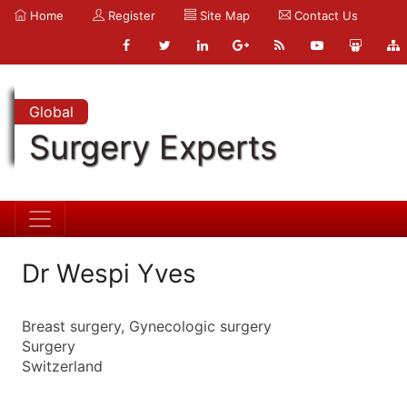
Home
Register
Site Map
Contact Us
Global
Surgery Experts
Dr Wespi Yves
Breast surgery, Gynecologic surgery
Surgery
Switzerland